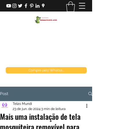
MOSQUITEIRAS JAPA
Loja de telas
mosquiteirasjapa@gmail.com
(21) 970849537
Compre pelo Whatsa...
Post
Telas Mundi
23 de jun. de 2024
3 min de leitura
Mais uma instalação de tela
mosquiteira removível para