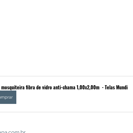
 mosquiteira fibra de vidro anti-chama 1,00x2,00m  - Telas Mundi
omprar
apa.com.br