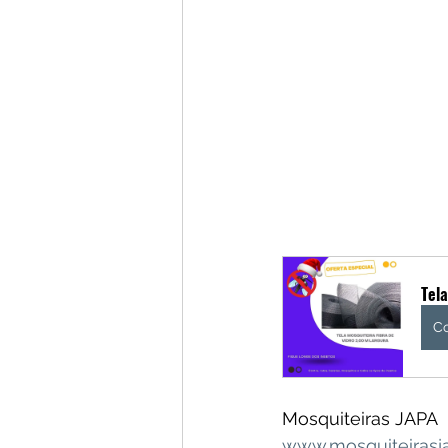
Tela
C
Mosquiteiras JAPA
www.mosquiteirasj