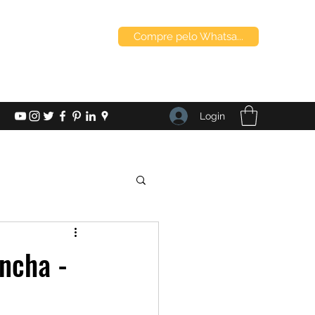
Compre pelo Whatsa...
Login
incha -