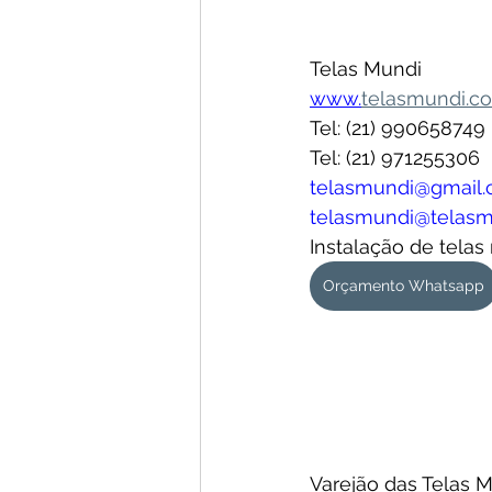
Telas Mundi
www.
telasmundi.c
Tel: (21) 990658749
Tel: (21) 971255306
telasmundi@gmail
telasmundi@telasm
Instalação de telas
Orçamento Whatsapp
Varejão das Telas M