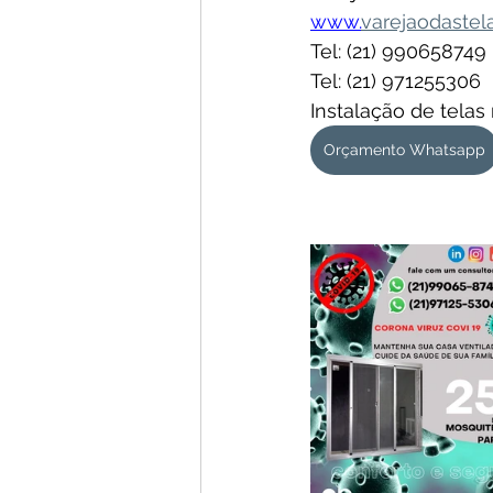
www.
varejaodastel
Tel: (21) 990658749
Tel: (21) 971255306
Instalação de telas
Orçamento Whatsapp