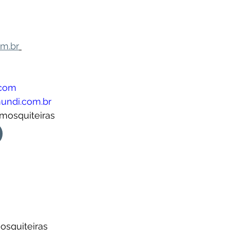
om.br
.com
undi.com.br
 mosquiteiras 
osquiteiras