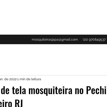
mosquiteirasjapa@gmail.com
(21) 970849537
un. de 2022
1 min de leitura
 de tela mosquiteira no Pech
eiro RJ