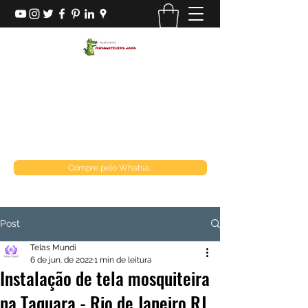
MOSQUITEIRAS JAPA
Loja de telas
mosquiteirasjapa@gmail.com
(21) 970849537
Compre pelo Whatsa...
Post
Telas Mundi
6 de jun. de 2022
1 min de leitura
Instalação de tela mosquiteira
na Taquara - Rio de Janeiro RJ