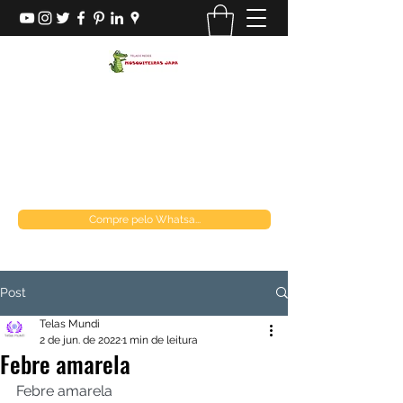
MOSQUITEIRAS JAPA
Loja de telas
mosquiteirasjapa@gmail.com
(21) 970849537
Compre pelo Whatsa...
Post
Telas Mundi
2 de jun. de 2022
1 min de leitura
Febre amarela
Febre amarela