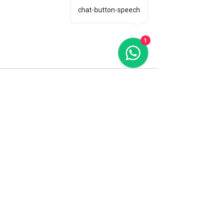
chat-button-speech
1
Ver tudo
Posts recentes