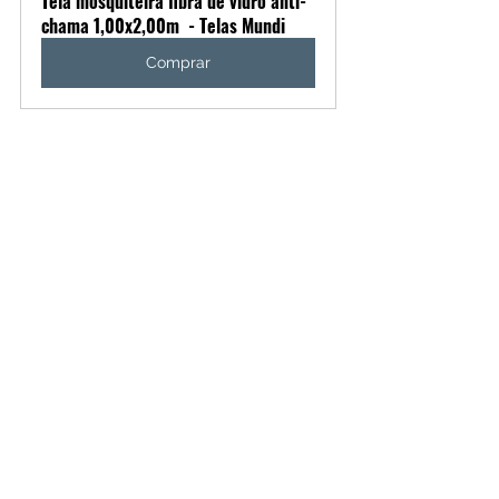
Tela mosquiteira fibra de vidro anti-
chama 1,00x2,00m  - Telas Mundi
Comprar