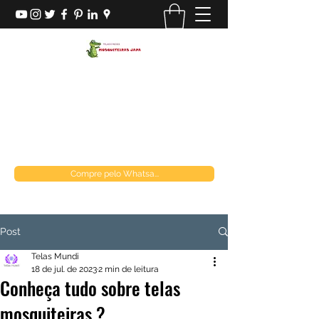
MOSQUITEIRAS JAPA
Loja de telas
mosquiteirasjapa@gmail.com
(21) 970849537
Compre pelo Whatsa...
Post
Telas Mundi
18 de jul. de 2023
2 min de leitura
Conheça tudo sobre telas
mosquiteiras ?