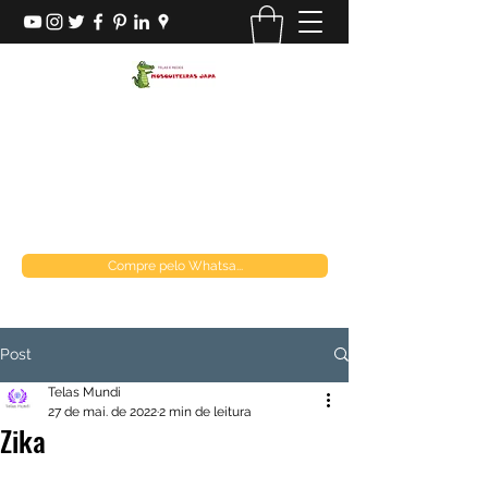
MOSQUITEIRAS JAPA
Loja de telas
mosquiteirasjapa@gmail.com
(21) 970849537
Compre pelo Whatsa...
Post
Telas Mundi
27 de mai. de 2022
2 min de leitura
Zika