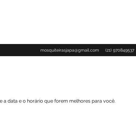
mosquiteirasjapa@gmail.com
(21) 970849537
de a data e o horário que forem melhores para você.